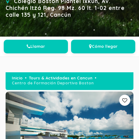
Colegio Boston Plantel Ixkún, Av.
Chichén Itzá Reg. 98 Mz. 60 lt. 1-02 entre
calle 135 y 121, Cancún
Llamar
Cómo llegar
Inicio
Tours & Actividades en Cancun
Centro de Formación Deportiva Boston