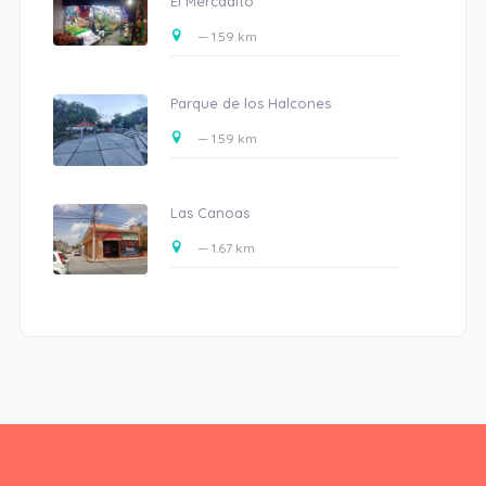
El Mercadito
— 1.59 km
Parque de los Halcones
— 1.59 km
Las Canoas
— 1.67 km