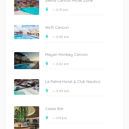
Selina Cancun Hotel Zone
— 0.31 km
Aloft Cancun
— 0.35 km
Mayan Monkey Cancún
— 0.42 km
La Palma Hotel & Club Nautico
— 0.49 km
Cassis Bar
— 1.19 km