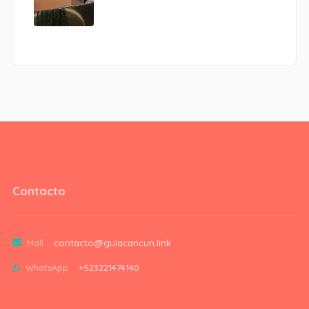
Contacto
Mail :
contacto@guiacancun.link
WhatsApp :
+523221474140