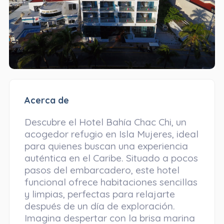
Acerca de
Descubre el Hotel Bahía Chac Chi, un
acogedor refugio en Isla Mujeres, ideal
para quienes buscan una experiencia
auténtica en el Caribe. Situado a pocos
pasos del embarcadero, este hotel
funcional ofrece habitaciones sencillas
y limpias, perfectas para relajarte
después de un día de exploración.
Imagina despertar con la brisa marina