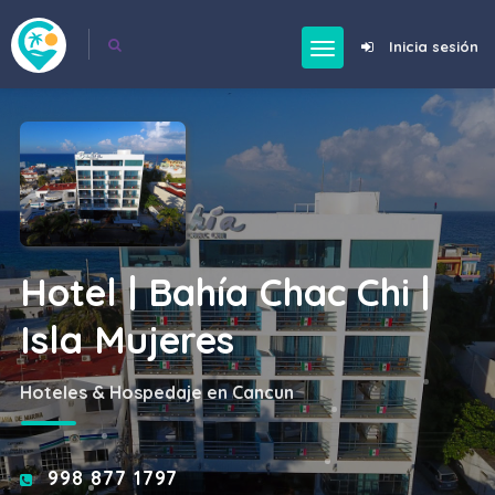
Inicia sesión
Hotel | Bahía Chac Chi |
Isla Mujeres
Hoteles & Hospedaje en Cancun
998 877 1797