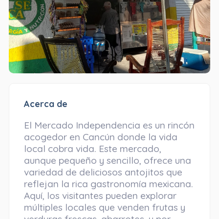
Acerca de
El Mercado Independencia es un rincón
acogedor en Cancún donde la vida
local cobra vida. Este mercado,
aunque pequeño y sencillo, ofrece una
variedad de deliciosos antojitos que
reflejan la rica gastronomía mexicana.
Aquí, los visitantes pueden explorar
múltiples locales que venden frutas y