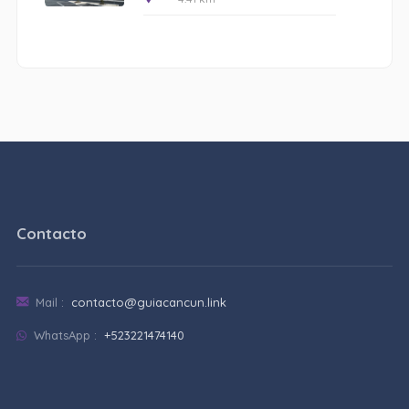
Contacto
Mail :
contacto@guiacancun.link
WhatsApp :
+523221474140