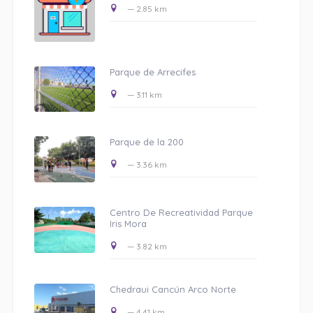
— 2.85 km
Parque de Arrecifes
— 3.11 km
Parque de la 200
— 3.36 km
Centro De Recreatividad Parque
Iris Mora
— 3.82 km
Chedraui Cancún Arco Norte
— 4.41 km