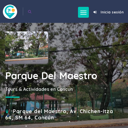
Inicia sesión
Parque Del Maestro
Tours & Actividades en Cancun
Parque del Maestro, Av. Chichen-Itza
64, SM 64, Cancún