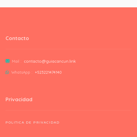
Contacto
Mail :
contacto@guiacancun.link
WhatsApp :
+523221474140
Privacidad
POLITICA DE PRIVACIDAD