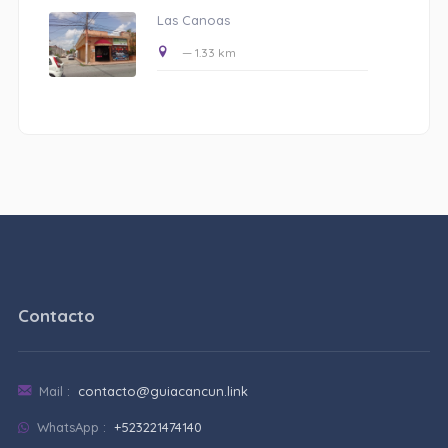
Las Canoas
— 1.33 km
Contacto
Mail :
contacto@guiacancun.link
WhatsApp :
+523221474140