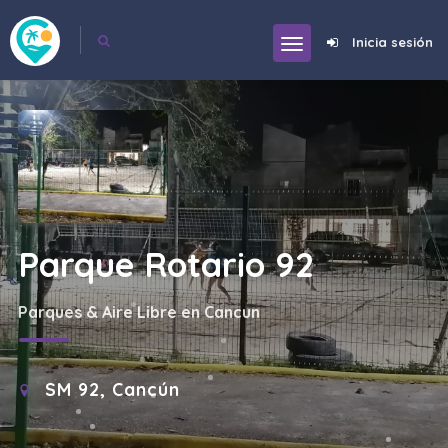
Inicia sesión
Parque Rotario 92
Parques & Aire Libre en Cancun
SM 92, Cancún