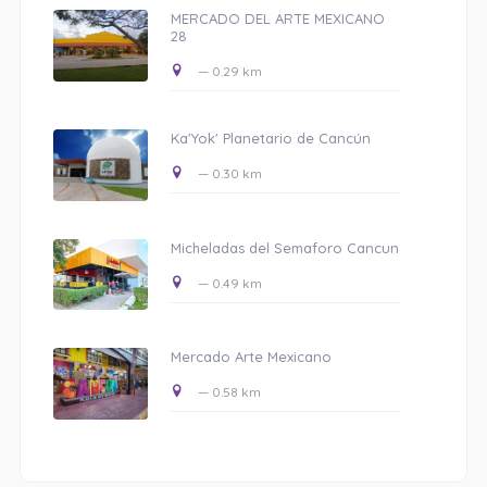
MERCADO DEL ARTE MEXICANO
28
— 0.29 km
Ka'Yok' Planetario de Cancún
— 0.30 km
Micheladas del Semaforo Cancun
— 0.49 km
Mercado Arte Mexicano
— 0.58 km