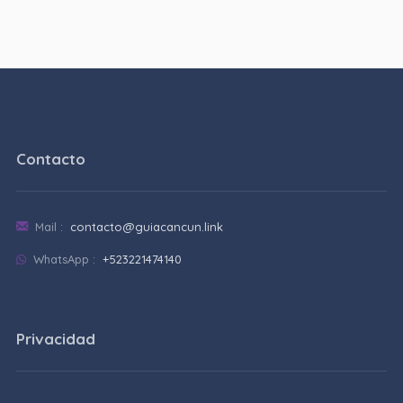
Contacto
Mail :
contacto@guiacancun.link
WhatsApp :
+523221474140
Privacidad