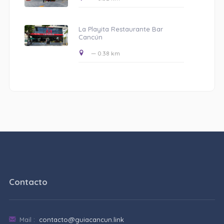
La Playita Restaurante Bar
Cancún
— 0.38 km
Contacto
Mail :
contacto@guiacancun.link