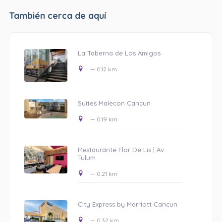
También cerca de aquí
La Taberna de Los Amigos
— 0.12 km
Suites Malecon Cancun
— 0.19 km
Restaurante Flor De Lis | Av.
Tulum
— 0.21 km
City Express by Marriott Cancun
— 0.32 km