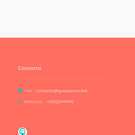
Contacto
Mail :
contacto@guiacancun.link
WhatsApp :
+523221474140