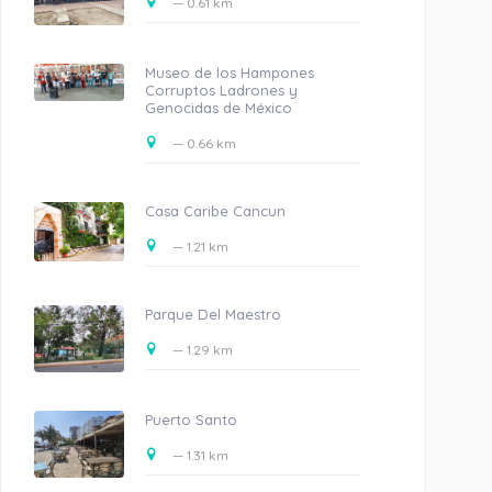
— 0.61 km
Museo de los Hampones
Corruptos Ladrones y
Genocidas de México
— 0.66 km
Casa Caribe Cancun
— 1.21 km
Parque Del Maestro
— 1.29 km
Puerto Santo
— 1.31 km