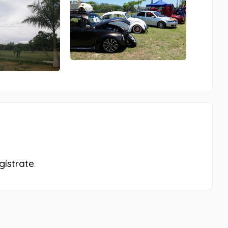
gístrate
.