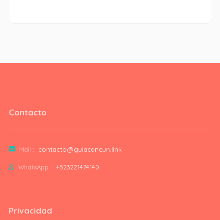
Contacto
Mail :
contacto@guiacancun.link
WhatsApp :
+523221474140
Privacidad