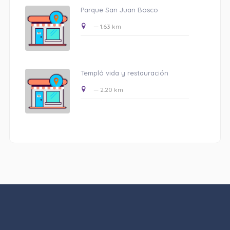
Parque San Juan Bosco
— 1.63 km
Templó vida y restauración
— 2.20 km