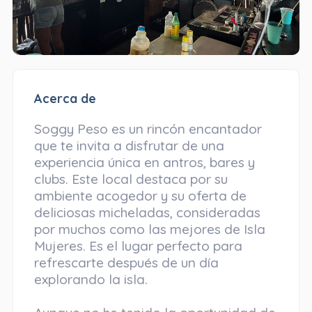
Acerca de
Soggy Peso es un rincón encantador
que te invita a disfrutar de una
experiencia única en antros, bares y
clubs. Este local destaca por su
ambiente acogedor y su oferta de
deliciosas micheladas, consideradas
por muchos como las mejores de Isla
Mujeres. Es el lugar perfecto para
refrescarte después de un día
explorando la isla.