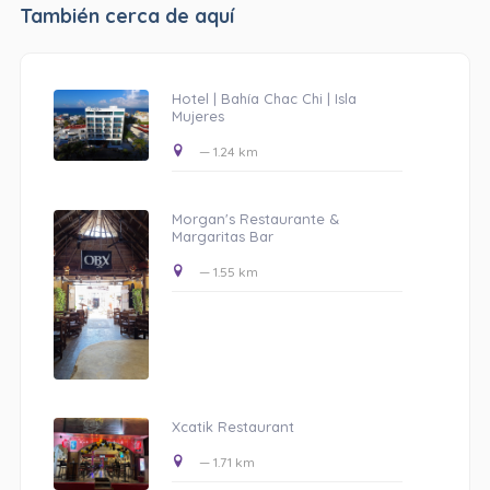
También cerca de aquí
Hotel | Bahía Chac Chi | Isla
Mujeres
— 1.24 km
Morgan's Restaurante &
Margaritas Bar
— 1.55 km
Xcatik Restaurant
— 1.71 km