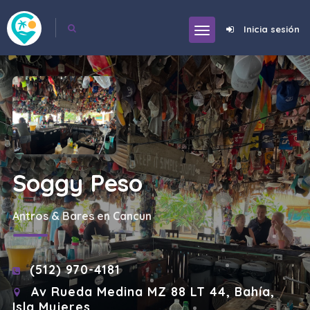
Inicia sesión
Soggy Peso
Antros & Bares en Cancun
(512) 970-4181
Av Rueda Medina MZ 88 LT 44, Bahía,
Isla Mujeres